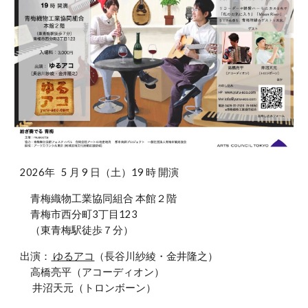
2026年 5 月 9 日（土）19 時 開演
青梅織物工業協同組合 本館２階
青梅市西分町3丁目123
（東青梅駅徒歩７分）
出演：
ゆるアコ
（長谷川紗綾・金井隆之）
高橋亮平（アコーディオン）
井沼天元（トロンボーン）