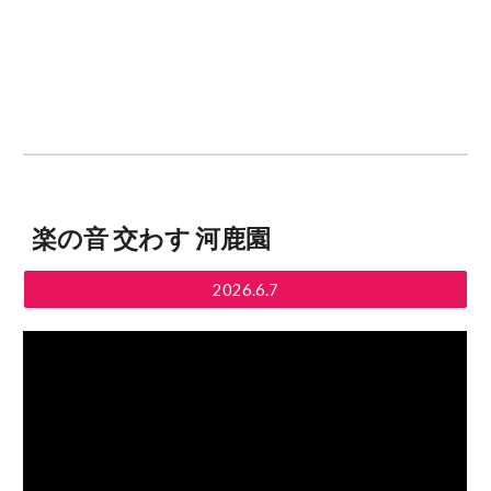
楽の音 交わす 河鹿園
2026.6.7