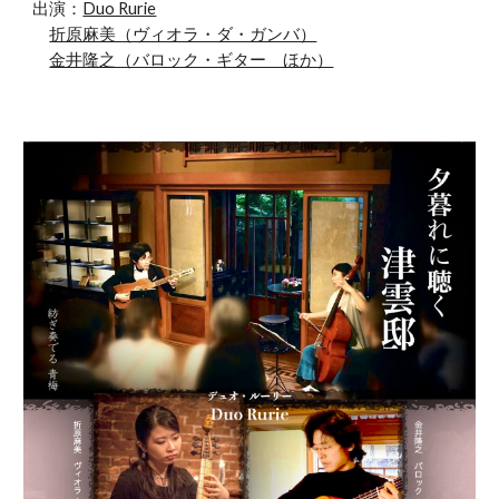
出演：
Duo Rurie
折原麻美（ヴィオラ・ダ・ガンバ）
金井隆之（バロック・ギター ほか）